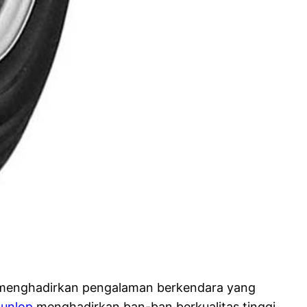
k menghadirkan pengalaman berkendara yang
unlop
menghadirkan ban-ban berkualitas tinggi